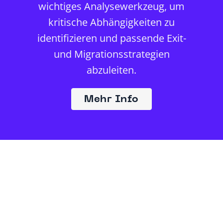
wichtiges Analysewerkzeug, um
kritische Abhängigkeiten zu
identifizieren und passende Exit-
und Migrationsstrategien
abzuleiten.
Mehr Info